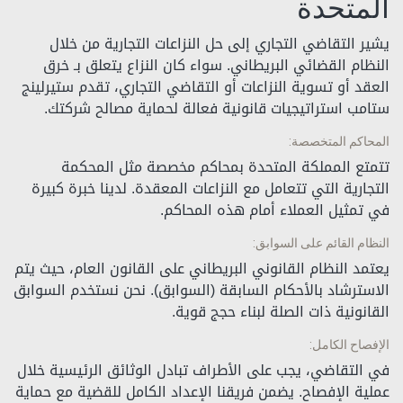
المتحدة
يشير التقاضي التجاري إلى حل النزاعات التجارية من خلال
النظام القضائي البريطاني. سواء كان النزاع يتعلق بـ خرق
العقد أو تسوية النزاعات أو التقاضي التجاري، تقدم ستيرلينج
ستامب استراتيجيات قانونية فعالة لحماية مصالح شركتك.
المحاكم المتخصصة:
تتمتع المملكة المتحدة بمحاكم مخصصة مثل المحكمة
التجارية التي تتعامل مع النزاعات المعقدة. لدينا خبرة كبيرة
في تمثيل العملاء أمام هذه المحاكم.
النظام القائم على السوابق:
يعتمد النظام القانوني البريطاني على القانون العام، حيث يتم
الاسترشاد بالأحكام السابقة (السوابق). نحن نستخدم السوابق
القانونية ذات الصلة لبناء حجج قوية.
الإفصاح الكامل:
في التقاضي، يجب على الأطراف تبادل الوثائق الرئيسية خلال
عملية الإفصاح. يضمن فريقنا الإعداد الكامل للقضية مع حماية