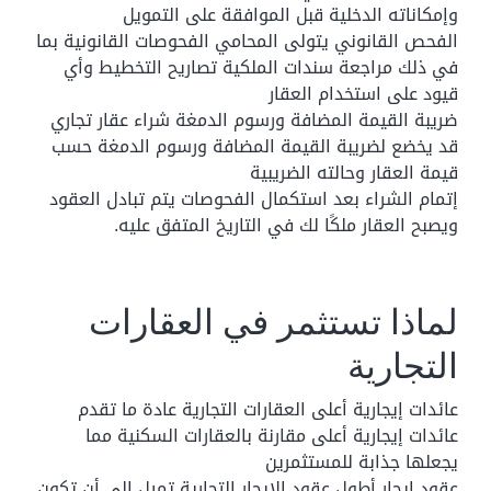
وإمكاناته الدخلية قبل الموافقة على التمويل
الفحص القانوني يتولى المحامي الفحوصات القانونية بما
في ذلك مراجعة سندات الملكية تصاريح التخطيط وأي
قيود على استخدام العقار
ضريبة القيمة المضافة ورسوم الدمغة شراء عقار تجاري
قد يخضع لضريبة القيمة المضافة ورسوم الدمغة حسب
قيمة العقار وحالته الضريبية
إتمام الشراء بعد استكمال الفحوصات يتم تبادل العقود
ويصبح العقار ملكًا لك في التاريخ المتفق عليه.
لماذا تستثمر في العقارات
التجارية
عائدات إيجارية أعلى العقارات التجارية عادة ما تقدم
عائدات إيجارية أعلى مقارنة بالعقارات السكنية مما
يجعلها جذابة للمستثمرين
عقود إيجار أطول عقود الإيجار التجارية تميل إلى أن تكون