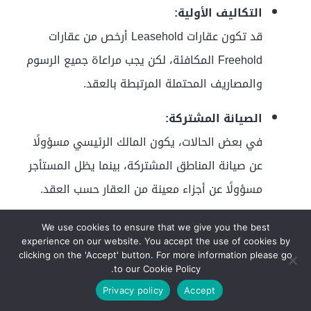
التكاليف الأولية:
قد تكون عقارات Leasehold أرخص من عقارات
Freehold المكافئة، لكن يجب مراعاة جميع الرسوم
والمصاريف المحتملة المرتبطة بالعقد.
الصيانة المشتركة:
في بعض الحالات، يكون المالك الرئيسي مسؤولًا
عن صيانة المناطق المشتركة، بينما يظل المستأجر
مسؤولًا عن أجزاء معينة من العقار حسب العقد.
إمكانية التمديد أو شراء الملكية الكاملة:
We use cookies to ensure that we give you the best
experience on our website. You accept the use of cookies by
يمكن أن ينص العقد على شروط تمديد عقد الإيجار
clicking on the 'Accept' button. For more information please go
أو شراء الملكية الكاملة، وقد تختلف التعقيدات
to our Cookie Policy.
حسب مدة العقد المتبقية
Privacy policy
Accept